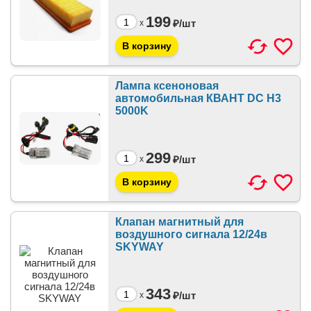
199
₽/
шт
x
Лампа ксеноновая
автомобильная КВАНТ DC H3
5000K
299
₽/
шт
x
Клапан магнитный для
воздушного сигнала 12/24в
SKYWAY
343
₽/
шт
x