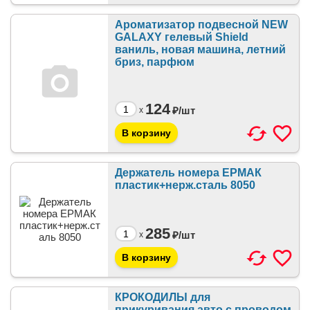
Ароматизатор подвесной NEW
GALAXY гелевый Shield
ваниль, новая машина, летний
бриз, парфюм
124
₽/
шт
x
Держатель номера ЕРМАК
пластик+нерж.сталь 8050
285
₽/
шт
x
КРОКОДИЛЫ для
прикуривания авто с проводом