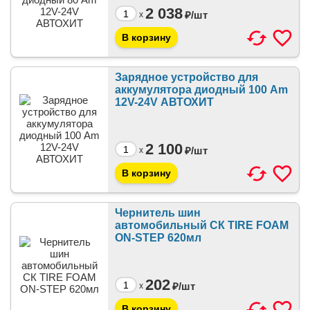
2 038
₽/
шт
x
Зарядное устройство для
аккумулятора диодный 100 Am
12V-24V АВТОХИТ
2 100
₽/
шт
x
Чернитель шин
автомобильный СК TIRE FOAM
ON-STEP 620мл
202
₽/
шт
x