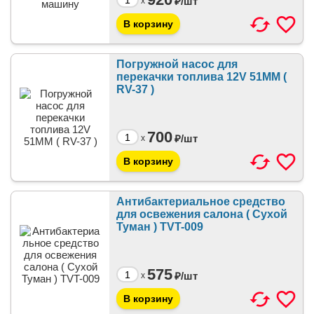
₽/
шт
x
Погружной насос для
перекачки топлива 12V 51ММ (
RV-37 )
700
₽/
шт
x
Антибактериальное средство
для освежения салона ( Сухой
Туман ) TVT-009
575
₽/
шт
x