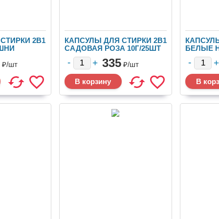
СТИРКИ 2В1
КАПСУЛЫ ДЛЯ СТИРКИ 2В1
КАПСУЛЫ
ШНИ
САДОВАЯ РОЗА 10Г/25ШТ
БЕЛЫЕ 
.ЯЩ.ТР1-12
12УП.ЯЩ.ТР1-11
12Г/30ШТ
335
₽/
шт
₽/
шт