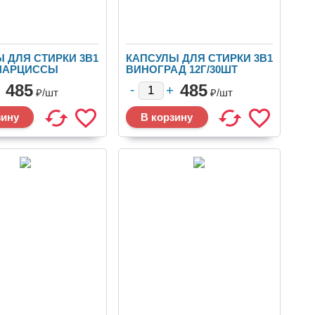
 ДЛЯ СТИРКИ 3В1
КАПСУЛЫ ДЛЯ СТИРКИ 3В1
НАРЦИССЫ
ВИНОГРАД 12Г/30ШТ
 12УП.ЯЩ.ТР1-10
12УП..ЯЩ. ТР1-9
485
485
₽/
шт
₽/
шт