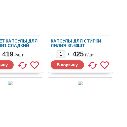
ЕТ КАПСУЛЫ ДЛЯ
КАПСУЛЫ ДЛЯ СТИРКИ
3В1 СЛАДКИЙ
ЛИЛИЯ 8Г/60ШТ
15Г/30ШТ
12УП.ЯЩ.ТР1-13
419
425
₽/
шт
₽/
шт