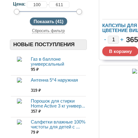
Цена:
-
КАПСУЛЫ ДЛЯ 
ЦВЕТЕНИЕ ВИ
Сбросить фильтр
10Г/25ШТ 12УП
365
НОВЫЕ ПОСТУПЛЕНИЯ
Газ в баллоне
универсальный
всесезонный 22...
95 ₽
Антенна 5*4 наружная
319 ₽
Порошок для стирки
Home Active 3 кг универ...
357 ₽
Салфетки влажные 100%
чистоты для детей с ...
79 ₽