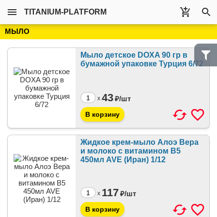
TITANIUM-PLATFORM
МЫЛО
Мыло детское DOXA 90 гр в
бумажной упаковке Турция 6/72
43
₽/
шт
x
Жидкое крем-мыло Алоэ Вера
и молоко с витамином B5
450мл AVE (Иран) 1/12
117
₽/
шт
x